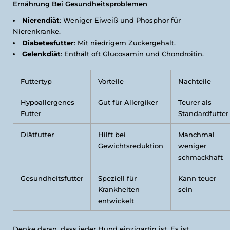
Ernährung Bei Gesundheitsproblemen
Nierendiät
: Weniger Eiweiß und Phosphor für
Nierenkranke.
Diabetesfutter
: Mit niedrigem Zuckergehalt.
Gelenkdiät
: Enthält oft Glucosamin und Chondroitin.
Futtertyp
Vorteile
Nachteile
Hypoallergenes
Gut für Allergiker
Teurer als
Futter
Standardfutter
Diätfutter
Hilft bei
Manchmal
Gewichtsreduktion
weniger
schmackhaft
Gesundheitsfutter
Speziell für
Kann teuer
Krankheiten
sein
entwickelt
Denke daran, dass jeder Hund einzigartig ist. Es ist