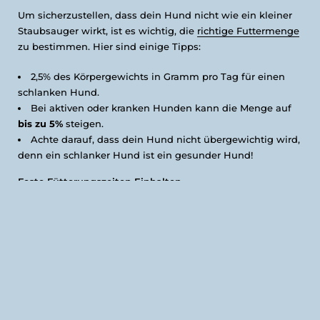
Um sicherzustellen, dass dein Hund nicht wie ein kleiner
Staubsauger wirkt, ist es wichtig, die
richtige Futtermenge
zu bestimmen. Hier sind einige Tipps:
2,5% des Körpergewichts in Gramm pro Tag für einen
schlanken Hund.
Bei aktiven oder kranken Hunden kann die Menge auf
bis zu 5%
steigen.
Achte darauf, dass dein Hund nicht übergewichtig wird,
denn ein schlanker Hund ist ein gesunder Hund!
Feste Fütterungszeiten Einhalten
Hunde sind Gewohnheitstiere und lieben Routine. Um das
Betteln zu vermeiden und die Verdauung zu unterstützen,
solltest du
feste Fütterungszeiten
einhalten:
Füttere deinen Hund
nach dem Morgenspaziergang
oder zur Mittagszeit.
Vermeide es, zwischen Trocken- und Nassfutter zu
wechseln, um die Darmflora nicht zu überlasten.