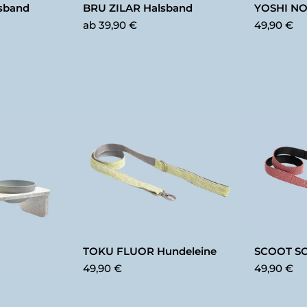
BRU ZILAR Halsband
sband
YOSHI NO
ab
39,90 €
49,90 €
TOKU FLUOR Hundeleine
SCOOT SC
49,90 €
49,90 €