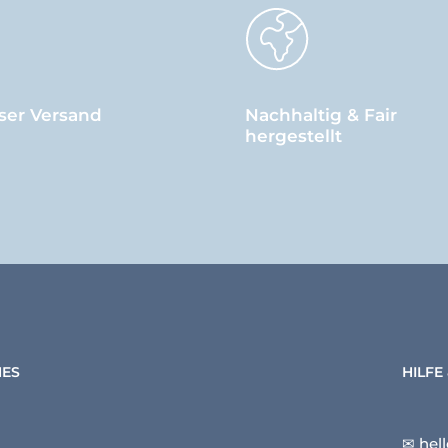
ser Versand
Nachhaltig & Fair
hergestellt
HES
HILFE
✉ hel