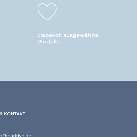
Liebevoll ausgewählte
Produkte
 & KONTAKT
lo@barklyn.de