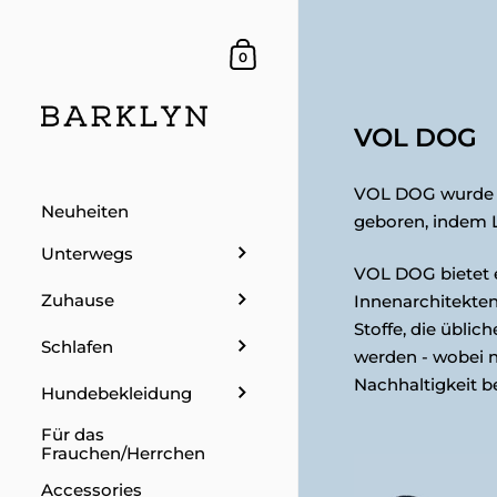
Dein Warenkorb
0
VOL DOG
VOL DOG wurde i
Neuheiten
geboren, indem 
Unterwegs
VOL DOG bietet e
Zuhause
Innenarchitekten
Stoffe, die übli
Schlafen
werden - wobei n
Nachhaltigkeit b
Hundebekleidung
Für das
Frauchen/Herrchen
Accessories