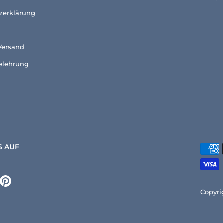
zerklärung
Versand
elehrung
S AUF
k
tagram
Pinterest
Copyri