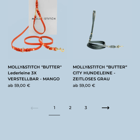
MOLLY&STITCH "BUTTER"
MOLLY&STITCH “BUTTER“
Lederleine 3X
CITY HUNDELEINE -
VERSTELLBAR - MANGO
ZEITLOSES GRAU
ab
59,00 €
ab
59,00 €
1
2
3