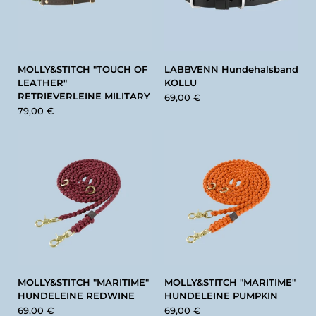
MOLLY&STITCH "TOUCH OF
LABBVENN Hundehalsband
LEATHER"
KOLLU
RETRIEVERLEINE MILITARY
69,00 €
79,00 €
MOLLY&STITCH "MARITIME"
MOLLY&STITCH "MARITIME"
HUNDELEINE REDWINE
HUNDELEINE PUMPKIN
69,00 €
69,00 €