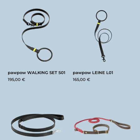
pawpow WALKING SET S01
pawpow LEINE L01
195,00 €
165,00 €