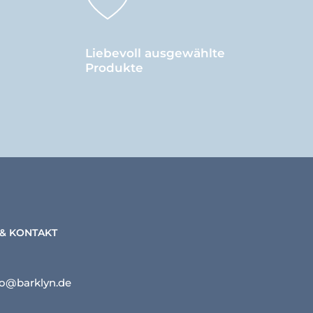
Liebevoll ausgewählte
Produkte
 & KONTAKT
lo@barklyn.de