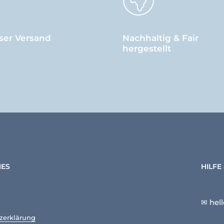
ser Versand
Nachhaltig & Fair
hergestellt
HES
HILFE
✉ hel
zerklärung