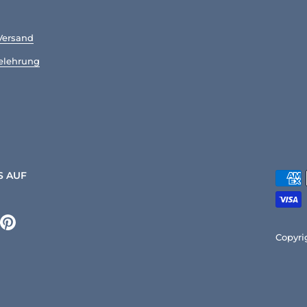
Versand
elehrung
S AUF
k
tagram
Pinterest
Copyri