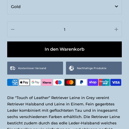
Gold
M | Umfang: Max. 60 cm, Breite: 3 cm
Gold
L | Umfang: Max. 70 cm, Breite: 3 cm
Silber
In den Warenkorb
Kostenloser Versand
Nachhaltige Produkte
Die "Touch of Leather“ Retriever Leine in Grey vereint
Retriever Halsband und Leine in Einem. Fein gegerbtes
Leder kombiniert mit geflochteten Tau und in insgesamt
sechs verschiedenen Farben erhältlich. Die Retriever Leine
besticht zudem durch das edle Leder-Halsband welches