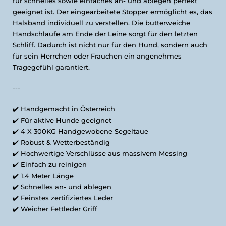
für schnelles sowie einfaches an- und ablegen perfekt
geeignet ist. Der eingearbeitete Stopper ermöglicht es, das
Halsband individuell zu verstellen. Die butterweiche
Handschlaufe am Ende der Leine sorgt für den letzten
Schliff. Dadurch ist nicht nur für den Hund, sondern auch
für sein Herrchen oder Frauchen ein angenehmes
Tragegefühl garantiert.
---
✔️
Handgemacht in Österreich
✔️
Für aktive Hunde geeignet
✔️
4 X 300KG Handgewobene Segeltaue
✔️
Robust & Wetterbeständig
✔️
Hochwertige Verschlüsse aus massivem Messing
✔️
Einfach zu reinigen
✔️
1.4 Meter Länge
✔️ Schnelles an- und ablegen
✔️ Feinstes zertifiziertes Leder
✔️ Weicher Fettleder Griff