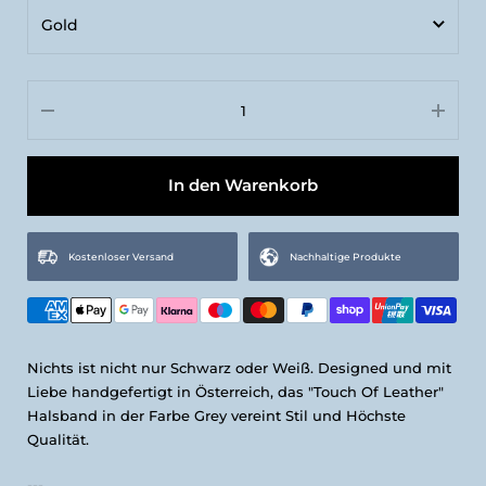
Gold
S | 28cm-32cm | 1,2cm Breite
Gold
M | 32cm-38cm | 2,0cm Breite
Silber
L | 36cm-42cm | 2,0cm Breite
XL | 42cm-48cm | 3,0 Breite
In den Warenkorb
XXL | 46cm-52cm | 3,0 Breite
Kostenloser Versand
Nachhaltige Produkte
Nichts ist nicht nur Schwarz oder Weiß. Designed und mit
Liebe handgefertigt in Österreich, das "Touch Of Leather"
Halsband in der Farbe Grey vereint Stil und Höchste
Qualität.
---