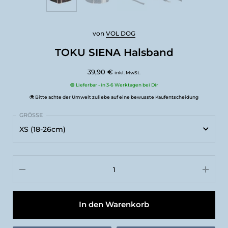
von
VOL DOG
TOKU SIENA Halsband
39,90 €
inkl. MwSt.
🟢 Lieferbar - in 3-6 Werktagen bei Dir
🌍 Bitte achte der Umwelt zuliebe auf eine bewusste Kaufentscheidung
XS (18-26cm)
XS (18-26cm)
S (25-35cm)
M (35-55cm)
In den Warenkorb
L (45-65cm)