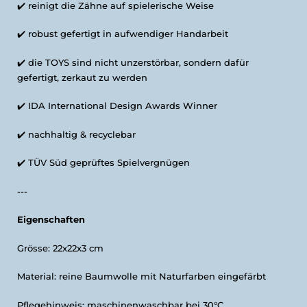
✔️ reinigt die Zähne auf spielerische Weise
✔️
robust gefertigt in aufwendiger Handarbeit
✔️
die TOYS sind nicht unzerstörbar, sondern dafür
gefertigt, zerkaut zu werden
✔️
IDA International Design Awards Winner
✔️
nachhaltig & recyclebar
✔️
TÜV Süd geprüftes Spielvergnügen
---
Eigenschaften
Grösse:
22x22x3 cm
Material: reine Baumwolle mit Naturfarben eingefärbt
Pflegehinweis: maschinenwaschbar bei 30°C