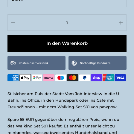
M
Black
L
Olive
Red
In den Warenkorb
Coral
Aqua
Kostenloser Versand
Nachhaltige Produkte
Stilsicher am Puls der Stadt: Vom Job-Interview in die U-
Bahn, ins Office, in den Hundepark oder ins Café mit
Freund*innen - mit dem Walking-Set S01 von pawpow.
Spare 55 EUR gegenüber dem regulären Preis, wenn du
das Walking Set S01 kaufst. Es enthält unser leicht zu
reinigendes, wasserabweisendes Hundehalsband und