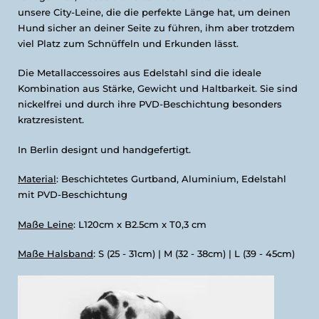
unsere City-Leine, die die perfekte Länge hat, um deinen
Hund sicher an deiner Seite zu führen, ihm aber trotzdem
viel Platz zum Schnüffeln und Erkunden lässt.
Die Metallaccessoires aus Edelstahl sind die ideale
Kombination aus Stärke, Gewicht und Haltbarkeit. Sie sind
nickelfrei und durch ihre PVD-Beschichtung besonders
kratzresistent.
In Berlin designt und handgefertigt.
Material
: Beschichtetes Gurtband, Aluminium, Edelstahl
mit PVD-Beschichtung
Maße Leine
: L120cm x B2.5cm x T0,3 cm
Maße Halsband
: S (25 - 31cm) | M (32 - 38cm) | L (39 - 45cm)