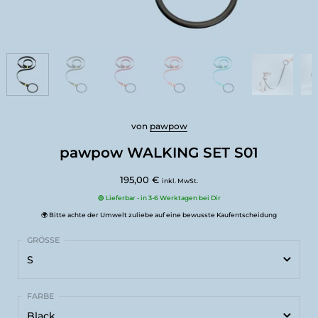
von
pawpow
pawpow WALKING SET S01
195,00 €
inkl. MwSt.
🟢 Lieferbar - in 3-6 Werktagen bei Dir
🌍 Bitte achte der Umwelt zuliebe auf eine bewusste Kaufentscheidung
S
S
Black