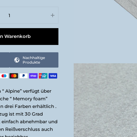
cm
en Warenkorb
Nachhaltige
Produkte
“ Alpine” verfügt über
sche “ Memory foam”
n drei Farben erhältlich .
ug ist mit 30 Grad
t einfach abnehmbar und
en Reißverschluss auch
r beziehbar.