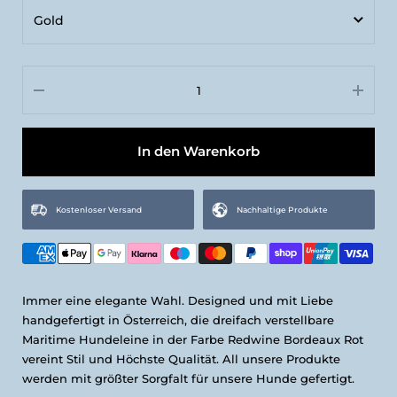
Gold
M | Länge: 200 cm, Breite: 12 mm
Gold
L | Länge: 200 cm, Breite: 16 mm
Silber
In den Warenkorb
Kostenloser Versand
Nachhaltige Produkte
Immer eine elegante Wahl. Designed und mit Liebe
handgefertigt in Österreich, die dreifach verstellbare
Maritime Hundeleine in der Farbe Redwine Bordeaux Rot
vereint Stil und Höchste Qualität. All unsere Produkte
werden mit größter Sorgfalt für unsere Hunde gefertigt.