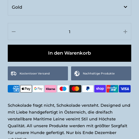
Gold
M | Länge: 200 cm, Breite: 12 mm
Gold
L | Länge: 200 cm, Breite: 16 mm
Silber
In den Warenkorb
Kostenloser Versand
Nachhaltige Produkte
Schokolade fragt nicht, Schokolade versteht. Designed und
mit Liebe handgefertigt in Österreich, die dreifach
verstellbare Maritime Leine vereint Stil und Höchste
Qualität. All unsere Produkte werden mit größter Sorgfalt
für unsere Hunde gefertigt. Nur bis Ende Dezember