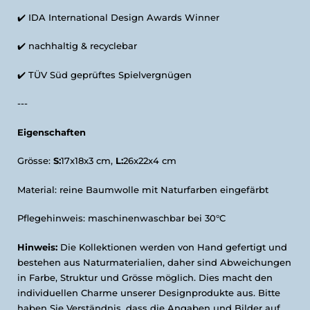
✔️
IDA International Design Awards Winner
✔️
nachhaltig & recyclebar
✔️
TÜV Süd geprüftes Spielvergnügen
---
Eigenschaften
Grösse:
S:
17x18x3 cm,
L:
26x22x4 cm
Material: reine Baumwolle mit Naturfarben eingefärbt
Pflegehinweis: maschinenwaschbar bei 30°C
Hinweis:
Die
Kollektionen werden von Hand gefertigt und
bestehen aus Naturmaterialien, daher sind Abweichungen
in Farbe, Struktur und Grösse möglich. Dies macht den
individuellen Charme unserer Designprodukte aus. Bitte
haben Sie Verständnis, dass die Angaben und Bilder auf