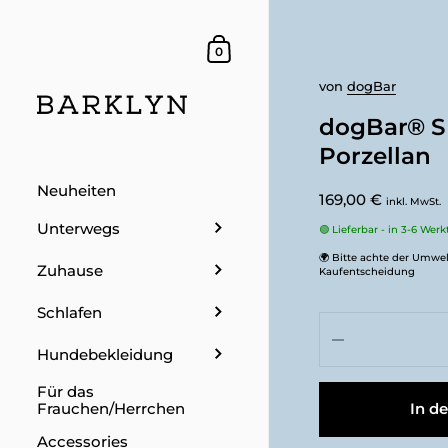
Dein Warenkorb
0
von
dogBar
dogBar® S 
Porzellan
Neuheiten
169,00 €
inkl. MwSt.
Unterwegs
🟢 Lieferbar - in 3-6 Wer
🌍 Bitte achte der Umwel
Zuhause
Kaufentscheidung
Schlafen
Hundebekleidung
Für das
In d
Frauchen/Herrchen
Accessories