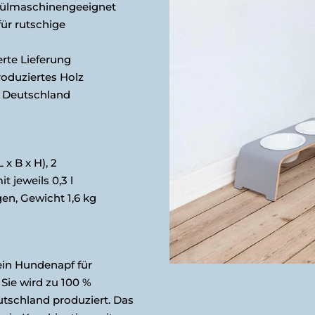
ülmaschinengeeignet
r rutschige
rte Lieferung
oduziertes Holz
n Deutschland
 x B x H), 2
t jeweils 0,3 l
n, Gewicht 1,6 kg
ein Hundenapf für
 Sie wird zu 100 %
utschland produziert. Das