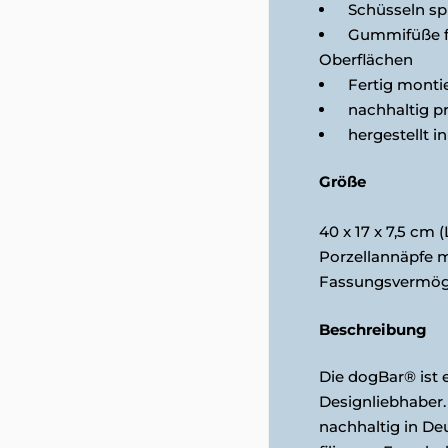
Schüsseln sp
Gummifüße fü
Oberflächen
Fertig montie
nachhaltig pr
hergestellt i
Größe
40 x 17 x 7,5 cm (L
Porzellannäpfe mi
Fassungsvermöge
Beschreibung
Die dogBar® ist 
Designliebhaber.
nachhaltig in De