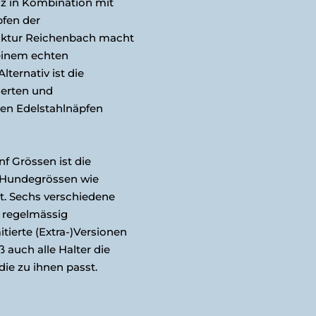
lz in Kombination mit
pfen der
aktur Reichenbach macht
einem echten
lternativ ist die
ierten und
ten Edelstahlnäpfen
f Grössen ist die
e Hundegrössen wie
. Sechs verschiedene
 regelmässig
tierte (Extra-)Versionen
ß auch alle Halter die
die zu ihnen passt.