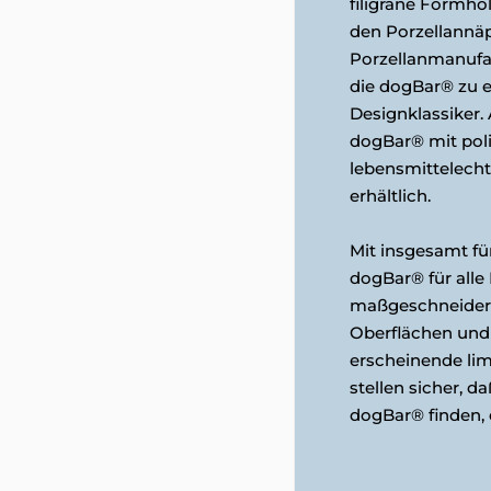
filigrane Formho
den Porzellannä
Porzellanmanuf
die dogBar® zu 
Designklassiker. A
dogBar® mit pol
lebensmittelech
erhältlich.
Mit insgesamt fün
dogBar® für all
maßgeschneidert
Oberflächen und
erscheinende limi
stellen sicher, da
dogBar® finden, 