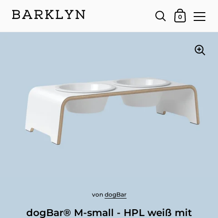
Dein Warenk
0
von
dogBar
dogBar® M-small - HPL weiß mit