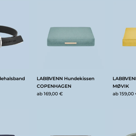
ehalsband
LABBVENN Hundekissen
LABBVENN
COPENHAGEN
MØVIK
ab
169,00 €
ab
159,00