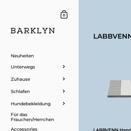
Dein Warenkorb
0
LABBVEN
Neuheiten
Unterwegs
Zuhause
Schlafen
Hundebekleidung
Für das
Frauchen/Herrchen
Accessories
LABBVENN Hand