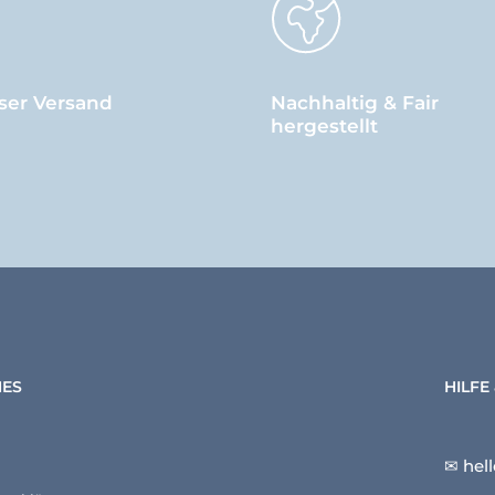
ser Versand
Nachhaltig & Fair
hergestellt
HES
HILFE
✉ hel