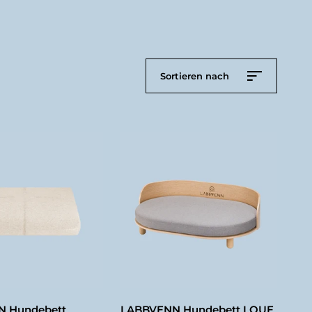
Sortieren nach
 Hundebett
LABBVENN Hundebett LOUE