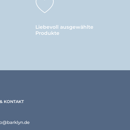
Liebevoll ausgewählte
Produkte
 & KONTAKT
lo@barklyn.de