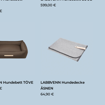
599,00 €
 €
 Hundebett TÖVE
LABBVENN Hundedecke
 €
ÅSNEN
64,90 €