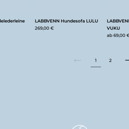
lederleine
LABBVENN Hundesofa LULU
LABBVENN
269,00 €
VUKU
ab
69,00 
1
2