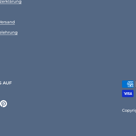
zerklärung
Versand
elehrung
S AUF
k
tagram
Pinterest
Copyri