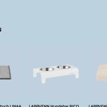
N
tuch LINAA
LABBVENN Hundebar RICO
LABBVENN