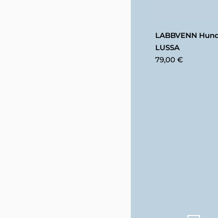
LABBVENN Hunde
LUSSA
79,00 €