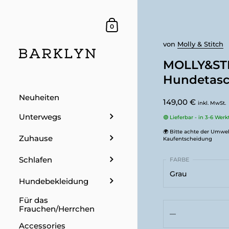
Dein Warenkorb
0
von
Molly & Stitch
MOLLY&STI
Hundetas
Neuheiten
149,00 €
inkl. MwSt.
Unterwegs
🟢 Lieferbar - in 3-6 Wer
🌍 Bitte achte der Umwel
Zuhause
Kaufentscheidung
Schlafen
Grau
Hundebekleidung
Grau
Für das
Frauchen/Herrchen
Anthrazit
Accessories