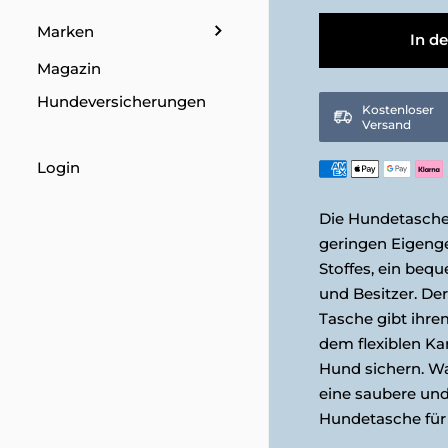
Senfgelb
Marken
In d
Magazin
Hundeversicherungen
Kostenloser
Versand
Login
Die Hundetasche 
geringen Eigeng
Stoffes, ein beq
und Besitzer. De
Tasche gibt ihre
dem flexiblen Ka
Hund sichern. Wa
eine saubere un
Hundetasche für 