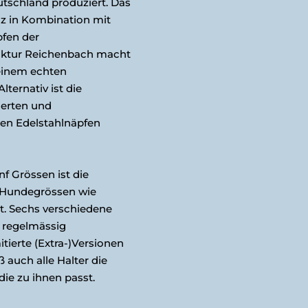
utschland produziert. Das
lz in Kombination mit
pfen der
aktur Reichenbach macht
einem echten
lternativ ist die
ierten und
ten Edelstahlnäpfen
f Grössen ist die
e Hundegrössen wie
. Sechs verschiedene
 regelmässig
tierte (Extra-)Versionen
ß auch alle Halter die
die zu ihnen passt.