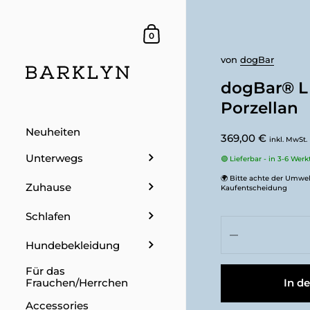
Dein Warenkorb
0
von
dogBar
dogBar® L 
Porzellan
Neuheiten
369,00 €
inkl. MwSt.
Unterwegs
🟢 Lieferbar - in 3-6 Wer
🌍 Bitte achte der Umwel
Zuhause
Kaufentscheidung
Schlafen
Hundebekleidung
Für das
In d
Frauchen/Herrchen
Accessories