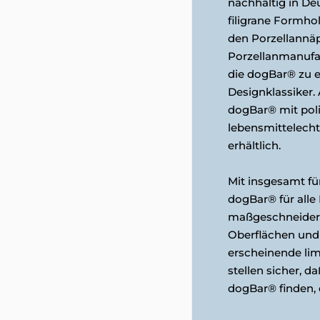
nachhaltig in De
filigrane Formho
den Porzellannä
Porzellanmanuf
die dogBar® zu 
Designklassiker. A
dogBar® mit pol
lebensmittelech
erhältlich.
Mit insgesamt fün
dogBar® für all
maßgeschneidert
Oberflächen und
erscheinende limi
stellen sicher, da
dogBar® finden, 