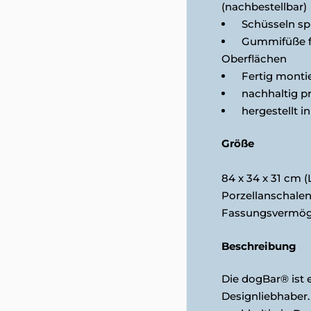
(nachbestellbar)
Schüsseln sp
Gummifüße fü
Oberflächen
Fertig montie
nachhaltig pr
hergestellt i
Größe
84 x 34 x 31 cm (L
Porzellanschalen 
Fassungsvermöge
Beschreibung
Die dogBar® ist 
Designliebhaber.