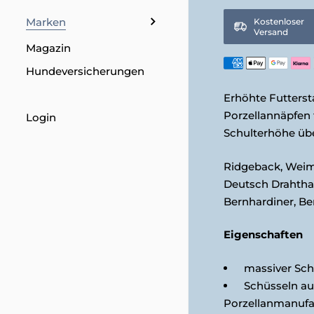
Marken
Kostenloser
Versand
Magazin
Hundeversicherungen
Erhöhte Futterst
Porzellannäpfen 
Login
Schulterhöhe übe
Ridgeback, Weima
Deutsch Drahthaa
Bernhardiner, Ber
Eigenschaften
massiver Sch
Schüsseln aus
Porzellanmanufa