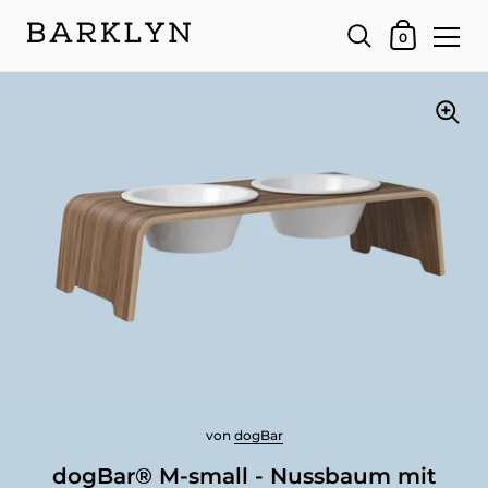
Dein Warenk
0
von
dogBar
dogBar® M-small - Nussbaum mit