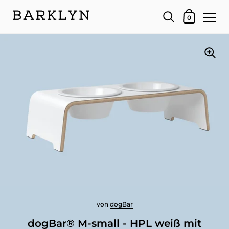
Dein Warenk
0
von
dogBar
dogBar® M-small - HPL weiß mit