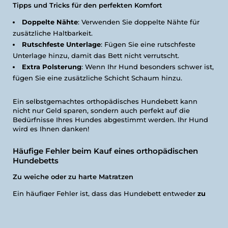
Tipps und Tricks für den perfekten Komfort
Doppelte Nähte
: Verwenden Sie doppelte Nähte für
zusätzliche Haltbarkeit.
Rutschfeste Unterlage
: Fügen Sie eine rutschfeste
Unterlage hinzu, damit das Bett nicht verrutscht.
Extra Polsterung
: Wenn Ihr Hund besonders schwer ist,
fügen Sie eine zusätzliche Schicht Schaum hinzu.
Ein selbstgemachtes orthopädisches Hundebett kann
nicht nur Geld sparen, sondern auch perfekt auf die
Bedürfnisse Ihres Hundes abgestimmt werden. Ihr Hund
wird es Ihnen danken!
Häufige Fehler beim Kauf eines orthopädischen
Hundebetts
Zu weiche oder zu harte Matratzen
Ein häufiger Fehler ist, dass das Hundebett entweder
zu
weich oder zu hart
ist. Ein zu weiches Bett bietet nicht
genügend Unterstützung und kann den Gelenken des
Hundes schaden. Ein zu hartes Bett hingegen kann