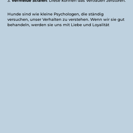
Vermeide Strafen
: Diese können das Vertrauen zerstören.
Hunde sind wie kleine Psychologen, die ständig
versuchen, unser Verhalten zu verstehen. Wenn wir sie gut
behandeln, werden sie uns mit Liebe und Loyalität
belohnen!
Insgesamt ist es wichtig, die
Psychologie deines Hundes
zu verstehen, um eine starke und positive Beziehung
aufzubauen. Wenn du die Emotionen und Lernmethoden
deines Hundes verstehst, kannst du ihm helfen, ein
glücklicher und gut erzogener Begleiter zu werden!