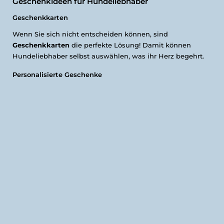
Geschenkideen für Hundeliebhaber
Geschenkkarten
Wenn Sie sich nicht entscheiden können, sind
Geschenkkarten
die perfekte Lösung! Damit können
Hundeliebhaber selbst auswählen, was ihr Herz begehrt.
Personalisierte Geschenke
Ein personalisiertes Geschenk ist immer etwas
Besonderes. Hier sind einige Ideen:
Halsbänder mit Namen
: Ein einzigartiges Halsband für
Ihren Vierbeiner.
Individuelle Leinen
: Machen Sie die Spaziergänge noch
stilvoller.
Fotobücher
: Halten Sie die besten Momente mit Ihrem
Hund fest.
Geschenksets
Geschenksets sind eine tolle Möglichkeit, mehrere