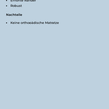
Erhöhte Ränder
Robust
Nachteile
Keine orthopädische Matratze
Keine OEKO-TEX-Zertifizierung
Das Feandrea Hundebett überzeugt durch seine hohe
Qualität und das formstabile Material, das auch nach
längerem Gebrauch nicht platt wird. Es ist in
verschiedenen Größen erhältlich und somit für Hunde
unterschiedlicher Rassen geeignet.
Technische Details
Modell
Geeignet für
Flacher
Einstieg
Feandrea
50-86 cm (je nach
Vorne
Hundebett
Modell)
abgeflacht
Reinigung